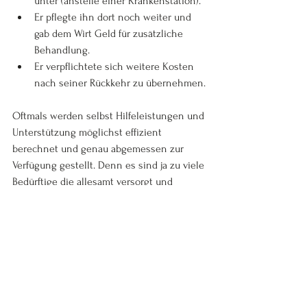
unter (anstelle einer Krankenstation).
Er pflegte ihn dort noch weiter und 
gab dem Wirt Geld für zusätzliche 
Behandlung.
Er verpflichtete sich weitere Kosten 
nach seiner Rückkehr zu übernehmen.
Oftmals werden selbst Hilfeleistungen und 
Unterstützung möglichst effizient 
berechnet und genau abgemessen zur 
Verfügung gestellt. Denn es sind ja zu viele 
Bedürftige die allesamt versorgt und 
unterstützt werden sollen. Der Samariter 
entschied sich hingegen, sein Herz an 
diese eine Person vor ihm auf der Strasse 
zu verschenken und ihr nicht nur 
notdürftig, sondern mit beinahe 
'verschwenderischer' Grosszügigkeit zu 
begegnen. 