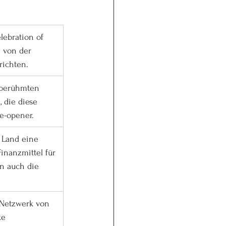
lebration of 
 von der 
richten. 
 berühmten 
 die diese 
Bewegung Gottes finanziell unterstützten. Ein echter Eye-opener. 	
m Land eine 
inanzmittel für 
en auch die 
s Netzwerk von 
ke 