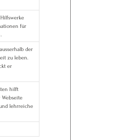
Hilfswerke 
ationen für 
.
usserhalb der 
eit zu leben. 
kt er 
en hilft 
r Webseite 
und lehrreiche 