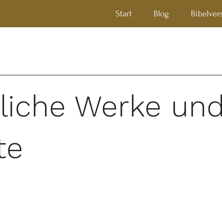
Start
Blog
Bibelver
tliche Werke un
te